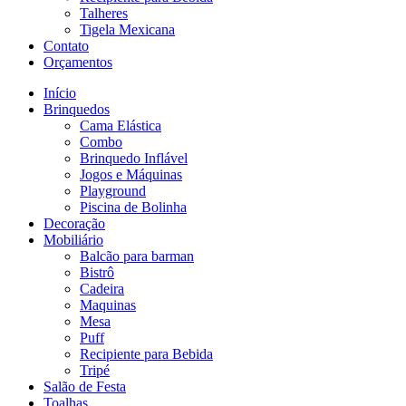
Talheres
Tigela Mexicana
Contato
Orçamentos
Início
Brinquedos
Cama Elástica
Combo
Brinquedo Inflável
Jogos e Máquinas
Playground
Piscina de Bolinha
Decoração
Mobiliário
Balcão para barman
Bistrô
Cadeira
Maquinas
Mesa
Puff
Recipiente para Bebida
Tripé
Salão de Festa
Toalhas