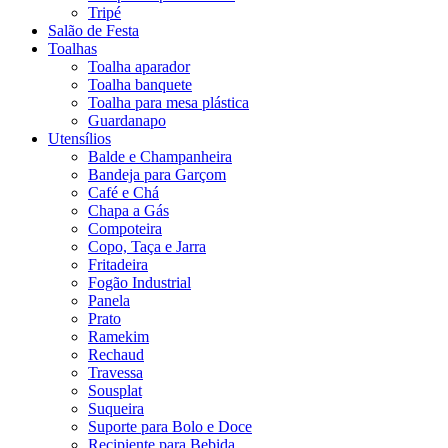
Tripé
Salão de Festa
Toalhas
Toalha aparador
Toalha banquete
Toalha para mesa plástica
Guardanapo
Utensílios
Balde e Champanheira
Bandeja para Garçom
Café e Chá
Chapa a Gás
Compoteira
Copo, Taça e Jarra
Fritadeira
Fogão Industrial
Panela
Prato
Ramekim
Rechaud
Travessa
Sousplat
Suqueira
Suporte para Bolo e Doce
Recipiente para Bebida