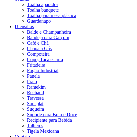
Toalha aparador
Toalha banquete
Toalha para mesa plástica
Guardanapo
Utensílios
Balde e Champanheira
Bandeja para Garçom
Café e Chá
Chapa a Gás
Compoteira
Copo, Taça e Jarra
Fritadeira
Fogão Industrial
Panela
Prato
Ramekim
Rechaud
Travessa
Sousplat
Suqueira
Suporte para Bolo e Doce
Recipiente para Bebida
Talheres
Tigela Mexicana
Contato