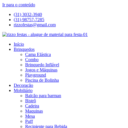
Ir para o conteúdo
(31) 3032-3940
(31) 98757-7285
rizzofestas@gmail.com
Início
Brinquedos
Cama Elástica
Combo
Brinquedo Inflável
Jogos e Máquinas
Playground
Piscina de Bolinha
Decoração
Mobiliário
Balcão para barman
Bistrô
Cadeira
Maquinas
Mesa
Puff
Recipiente para Bebida