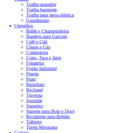
Toalha aparador
Toalha banquete
Toalha para mesa plástica
Guardanapo
Utensílios
Balde e Champanheira
Bandeja para Garçom
Café e Chá
Chapa a Gás
Compoteira
Copo, Taça e Jarra
Fritadeira
Fogão Industrial
Panela
Prato
Ramekim
Rechaud
Travessa
Sousplat
Suqueira
Suporte para Bolo e Doce
Recipiente para Bebida
Talheres
Tigela Mexicana
Contato