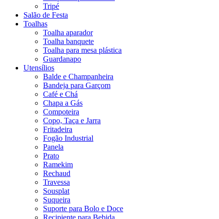
Tripé
Salão de Festa
Toalhas
Toalha aparador
Toalha banquete
Toalha para mesa plástica
Guardanapo
Utensílios
Balde e Champanheira
Bandeja para Garçom
Café e Chá
Chapa a Gás
Compoteira
Copo, Taça e Jarra
Fritadeira
Fogão Industrial
Panela
Prato
Ramekim
Rechaud
Travessa
Sousplat
Suqueira
Suporte para Bolo e Doce
Recipiente para Bebida