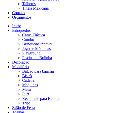
Talheres
Tigela Mexicana
Contato
Orçamentos
Início
Brinquedos
Cama Elástica
Combo
Brinquedo Inflável
Jogos e Máquinas
Playground
Piscina de Bolinha
Decoração
Mobiliário
Balcão para barman
Bistrô
Cadeira
Maquinas
Mesa
Puff
Recipiente para Bebida
Tripé
Salão de Festa
Toalhas