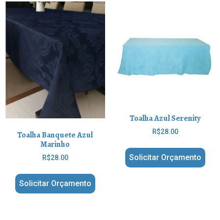
Toalha Azul Serenity
R$
28.00
Toalha Banquete Azul
Marinho
Solicitar Orçamento
R$
28.00
Solicitar Orçamento