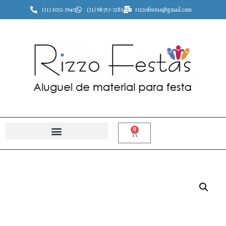
(31) 3032-3940
(31) 98757-7285
rizzofestas@gmail.com
0