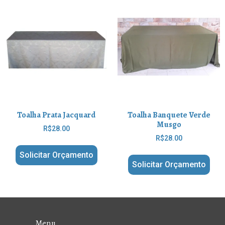
Toalha Prata Jacquard
Toalha Banquete Verde
Musgo
R$
28.00
R$
28.00
Solicitar Orçamento
Solicitar Orçamento
Menu