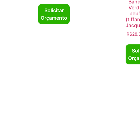
Banq
Verd
Solicitar
beb
Orçamento
(tiffa
Jacqu
R$
28.
Sol
Orça