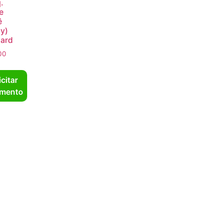
.
e
ê
ny)
ard
00
icitar
mento