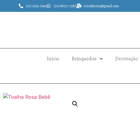
(31) 3032-3940
(31) 98757-7285
rizzofestas@gmail.com
Início
Brinquedos
Decoração