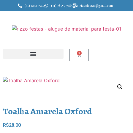
(31) 3032-3940
(31) 98757-7285
rizzofestas@gmail.com
0
Toalha Amarela Oxford
R$
28.00