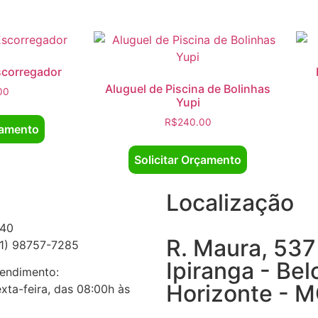
scorregador
Aluguel de Piscina de Bolinhas
00
Yupi
R$
240.00
çamento
Solicitar Orçamento
Localização
940
R. Maura, 537
31) 98757-7285
Ipiranga - Bel
tendimento:
Horizonte - 
xta-feira, das 08:00h às