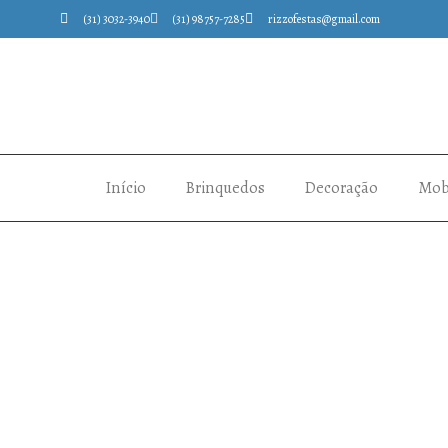
(31) 3032-3940
(31) 98757-7285
rizzofestas@gmail.com
Início
Brinquedos
Decoração
Mobi