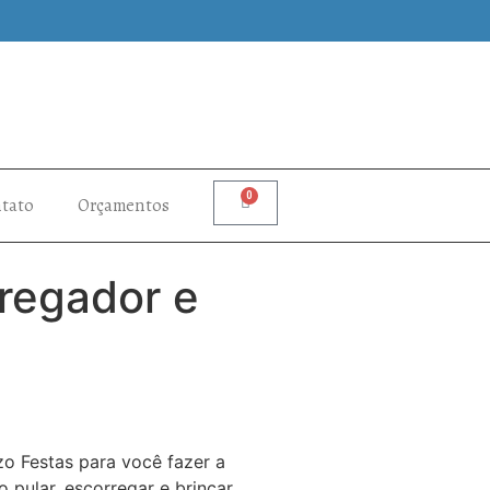
0
tato
Orçamentos
rregador e
o Festas para você fazer a
o pular, escorregar e brincar