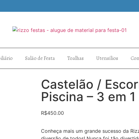
liário
Salão de Festa
Toalhas
Utensílios
Con
Castelão / Esco
Piscina – 3 em 1
R$
450.00
Conheça mais um grande sucesso da Rizz
diversão de todos! Nunca foi tão divertid