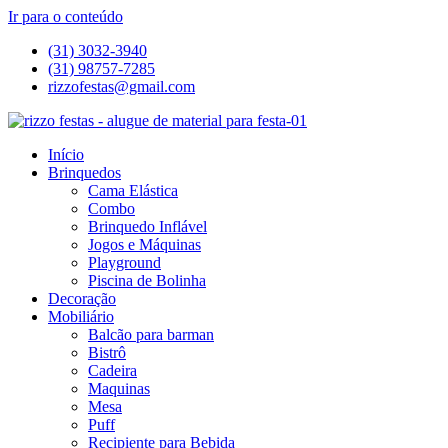
Ir para o conteúdo
(31) 3032-3940
(31) 98757-7285
rizzofestas@gmail.com
Início
Brinquedos
Cama Elástica
Combo
Brinquedo Inflável
Jogos e Máquinas
Playground
Piscina de Bolinha
Decoração
Mobiliário
Balcão para barman
Bistrô
Cadeira
Maquinas
Mesa
Puff
Recipiente para Bebida