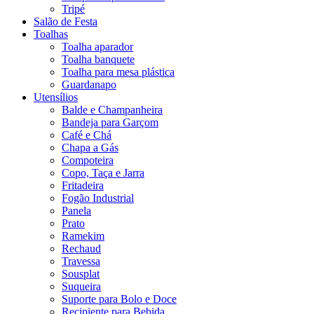
Tripé
Salão de Festa
Toalhas
Toalha aparador
Toalha banquete
Toalha para mesa plástica
Guardanapo
Utensílios
Balde e Champanheira
Bandeja para Garçom
Café e Chá
Chapa a Gás
Compoteira
Copo, Taça e Jarra
Fritadeira
Fogão Industrial
Panela
Prato
Ramekim
Rechaud
Travessa
Sousplat
Suqueira
Suporte para Bolo e Doce
Recipiente para Bebida