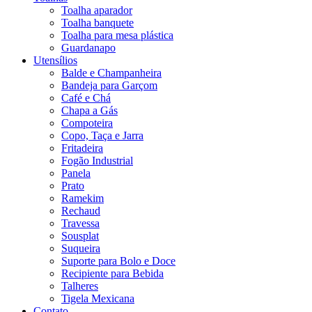
Toalha aparador
Toalha banquete
Toalha para mesa plástica
Guardanapo
Utensílios
Balde e Champanheira
Bandeja para Garçom
Café e Chá
Chapa a Gás
Compoteira
Copo, Taça e Jarra
Fritadeira
Fogão Industrial
Panela
Prato
Ramekim
Rechaud
Travessa
Sousplat
Suqueira
Suporte para Bolo e Doce
Recipiente para Bebida
Talheres
Tigela Mexicana
Contato