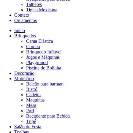
Talheres
Tigela Mexicana
Contato
Orçamentos
Início
Brinquedos
Cama Elástica
Combo
Brinquedo Inflável
Jogos e Máquinas
Playground
Piscina de Bolinha
Decoração
Mobiliário
Balcão para barman
Bistrô
Cadeira
Maquinas
Mesa
Puff
Recipiente para Bebida
Tripé
Salão de Festa
Toalhas