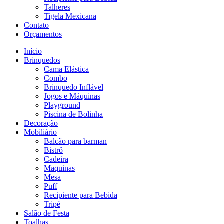
Talheres
Tigela Mexicana
Contato
Orçamentos
Início
Brinquedos
Cama Elástica
Combo
Brinquedo Inflável
Jogos e Máquinas
Playground
Piscina de Bolinha
Decoração
Mobiliário
Balcão para barman
Bistrô
Cadeira
Maquinas
Mesa
Puff
Recipiente para Bebida
Tripé
Salão de Festa
Toalhas