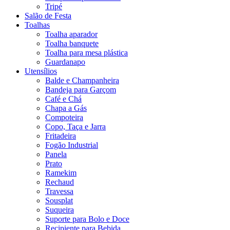
Tripé
Salão de Festa
Toalhas
Toalha aparador
Toalha banquete
Toalha para mesa plástica
Guardanapo
Utensílios
Balde e Champanheira
Bandeja para Garçom
Café e Chá
Chapa a Gás
Compoteira
Copo, Taça e Jarra
Fritadeira
Fogão Industrial
Panela
Prato
Ramekim
Rechaud
Travessa
Sousplat
Suqueira
Suporte para Bolo e Doce
Recipiente para Bebida