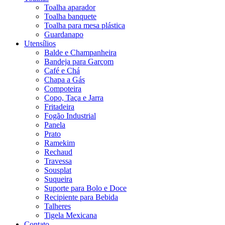
Toalha aparador
Toalha banquete
Toalha para mesa plástica
Guardanapo
Utensílios
Balde e Champanheira
Bandeja para Garçom
Café e Chá
Chapa a Gás
Compoteira
Copo, Taça e Jarra
Fritadeira
Fogão Industrial
Panela
Prato
Ramekim
Rechaud
Travessa
Sousplat
Suqueira
Suporte para Bolo e Doce
Recipiente para Bebida
Talheres
Tigela Mexicana
Contato