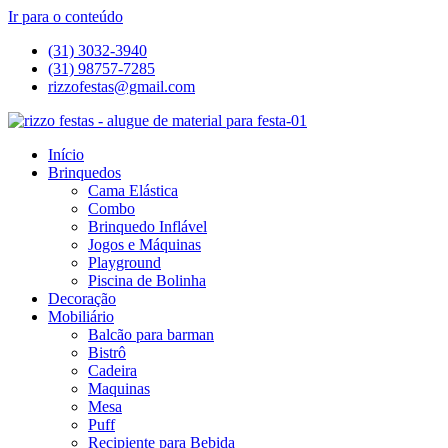
Ir para o conteúdo
(31) 3032-3940
(31) 98757-7285
rizzofestas@gmail.com
Início
Brinquedos
Cama Elástica
Combo
Brinquedo Inflável
Jogos e Máquinas
Playground
Piscina de Bolinha
Decoração
Mobiliário
Balcão para barman
Bistrô
Cadeira
Maquinas
Mesa
Puff
Recipiente para Bebida