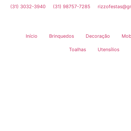
(31) 3032-3940
(31) 98757-7285
rizzofestas@g
Início
Brinquedos
Decoração
Mobi
Toalhas
Utensílios