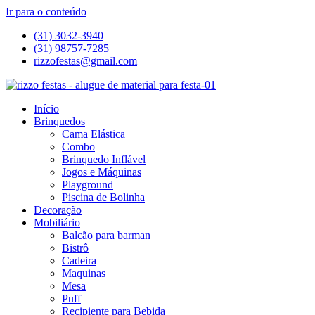
Ir para o conteúdo
(31) 3032-3940
(31) 98757-7285
rizzofestas@gmail.com
Início
Brinquedos
Cama Elástica
Combo
Brinquedo Inflável
Jogos e Máquinas
Playground
Piscina de Bolinha
Decoração
Mobiliário
Balcão para barman
Bistrô
Cadeira
Maquinas
Mesa
Puff
Recipiente para Bebida