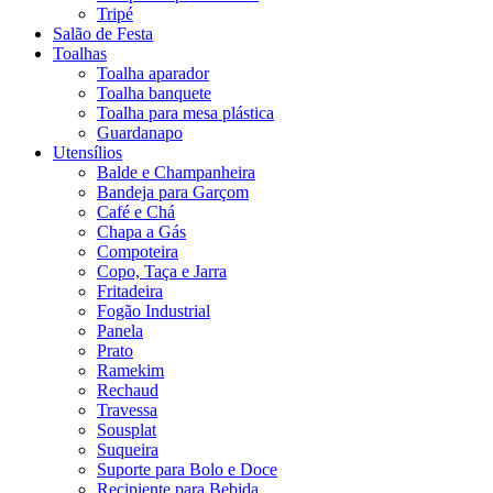
Tripé
Salão de Festa
Toalhas
Toalha aparador
Toalha banquete
Toalha para mesa plástica
Guardanapo
Utensílios
Balde e Champanheira
Bandeja para Garçom
Café e Chá
Chapa a Gás
Compoteira
Copo, Taça e Jarra
Fritadeira
Fogão Industrial
Panela
Prato
Ramekim
Rechaud
Travessa
Sousplat
Suqueira
Suporte para Bolo e Doce
Recipiente para Bebida