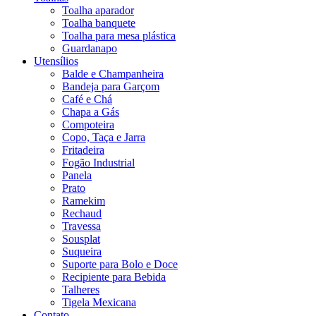
Toalha aparador
Toalha banquete
Toalha para mesa plástica
Guardanapo
Utensílios
Balde e Champanheira
Bandeja para Garçom
Café e Chá
Chapa a Gás
Compoteira
Copo, Taça e Jarra
Fritadeira
Fogão Industrial
Panela
Prato
Ramekim
Rechaud
Travessa
Sousplat
Suqueira
Suporte para Bolo e Doce
Recipiente para Bebida
Talheres
Tigela Mexicana
Contato