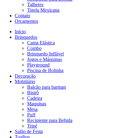
Talheres
Tigela Mexicana
Contato
Orçamentos
Início
Brinquedos
Cama Elástica
Combo
Brinquedo Inflável
Jogos e Máquinas
Playground
Piscina de Bolinha
Decoração
Mobiliário
Balcão para barman
Bistrô
Cadeira
Maquinas
Mesa
Puff
Recipiente para Bebida
Tripé
Salão de Festa
Toalhas