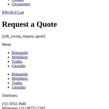
Orçamentos
R$
0.00
0
Cart
Request a Quote
[yith_ywraq_request_quote]
Menu
Brinquedo
Mobiliário
Toalha
Utensílio
Brinquedo
Mobiliário
Toalha
Utensílio
Telefones:
(31) 3032-3940
Whatsapp: (31) 98757-7285