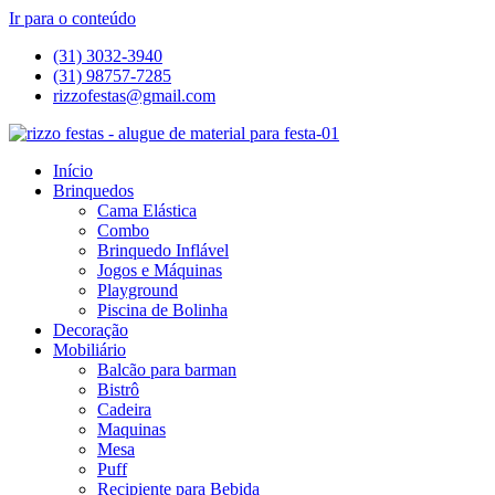
Ir para o conteúdo
(31) 3032-3940
(31) 98757-7285
rizzofestas@gmail.com
Início
Brinquedos
Cama Elástica
Combo
Brinquedo Inflável
Jogos e Máquinas
Playground
Piscina de Bolinha
Decoração
Mobiliário
Balcão para barman
Bistrô
Cadeira
Maquinas
Mesa
Puff
Recipiente para Bebida