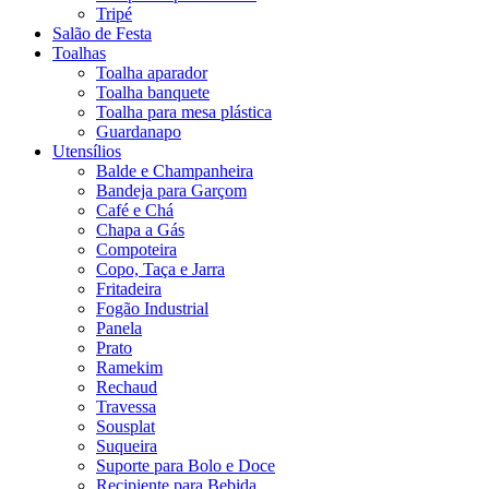
Tripé
Salão de Festa
Toalhas
Toalha aparador
Toalha banquete
Toalha para mesa plástica
Guardanapo
Utensílios
Balde e Champanheira
Bandeja para Garçom
Café e Chá
Chapa a Gás
Compoteira
Copo, Taça e Jarra
Fritadeira
Fogão Industrial
Panela
Prato
Ramekim
Rechaud
Travessa
Sousplat
Suqueira
Suporte para Bolo e Doce
Recipiente para Bebida