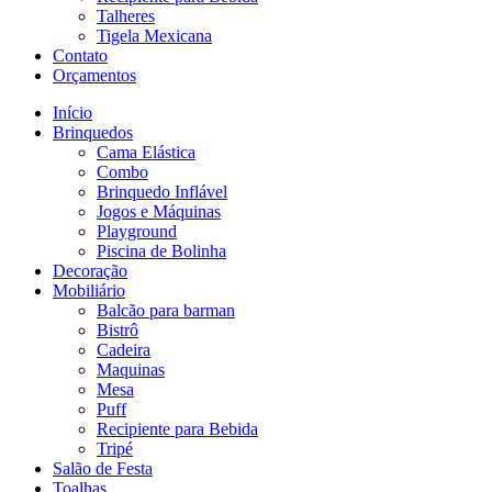
Talheres
Tigela Mexicana
Contato
Orçamentos
Início
Brinquedos
Cama Elástica
Combo
Brinquedo Inflável
Jogos e Máquinas
Playground
Piscina de Bolinha
Decoração
Mobiliário
Balcão para barman
Bistrô
Cadeira
Maquinas
Mesa
Puff
Recipiente para Bebida
Tripé
Salão de Festa
Toalhas