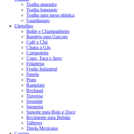
Toalha aparador
Toalha banquete
Toalha para mesa plástica
Guardanapo
Utensílios
Balde e Champanheira
Bandeja para Garçom
Café e Chá
Chapa a Gás
Compoteira
Copo, Taça e Jarra
Fritadeira
Fogão Industrial
Panela
Prato
Ramekim
Rechaud
Travessa
Sousplat
Suqueira
Suporte para Bolo e Doce
Recipiente para Bebida
Talheres
Tigela Mexicana
Contato