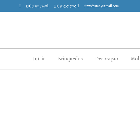
(31) 3032-3940
(31) 98757-7285
rizzofestas@gmail.com
Início
Brinquedos
Decoração
Mobi