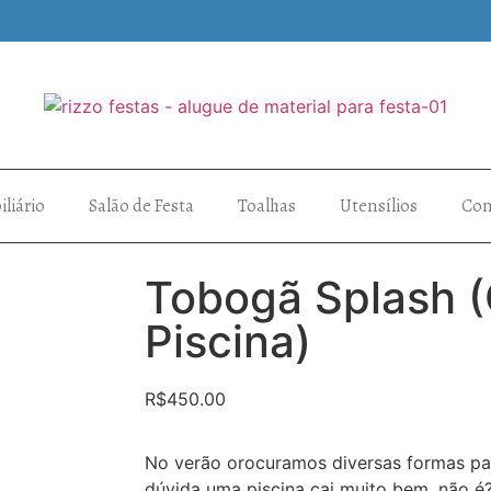
liário
Salão de Festa
Toalhas
Utensílios
Con
Tobogã Splash (
Piscina)
R$
450.00
No verão orocuramos diversas formas par
dúvida uma piscina cai muito bem, não é