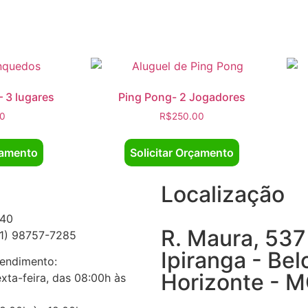
 3 lugares
Ping Pong- 2 Jogadores
00
R$
250.00
çamento
Solicitar Orçamento
Localização
940
R. Maura, 537
31) 98757-7285
Ipiranga - Bel
tendimento:
Horizonte - 
xta-feira, das 08:00h às