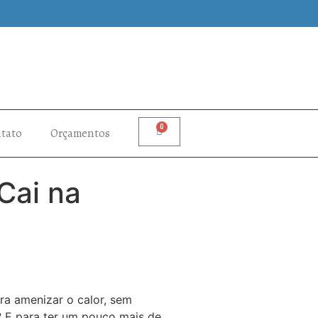
0
tato
Orçamentos
Cai na
a amenizar o calor, sem
? E para ter um pouco mais de