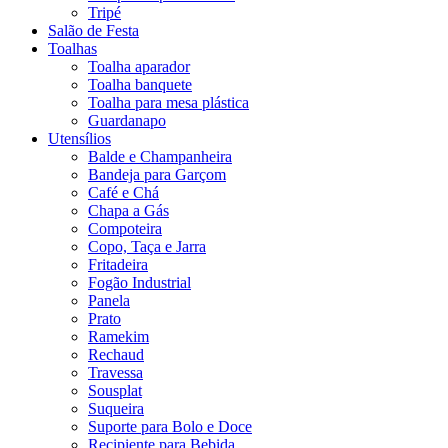
Tripé
Salão de Festa
Toalhas
Toalha aparador
Toalha banquete
Toalha para mesa plástica
Guardanapo
Utensílios
Balde e Champanheira
Bandeja para Garçom
Café e Chá
Chapa a Gás
Compoteira
Copo, Taça e Jarra
Fritadeira
Fogão Industrial
Panela
Prato
Ramekim
Rechaud
Travessa
Sousplat
Suqueira
Suporte para Bolo e Doce
Recipiente para Bebida