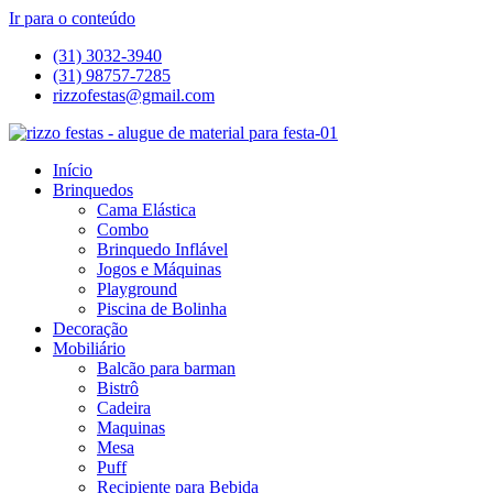
Ir para o conteúdo
(31) 3032-3940
(31) 98757-7285
rizzofestas@gmail.com
Início
Brinquedos
Cama Elástica
Combo
Brinquedo Inflável
Jogos e Máquinas
Playground
Piscina de Bolinha
Decoração
Mobiliário
Balcão para barman
Bistrô
Cadeira
Maquinas
Mesa
Puff
Recipiente para Bebida