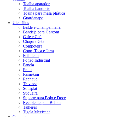
Toalha aparador
Toalha banquete
Toalha para mesa plástica
Guardanapo
Utensílios
Balde e Champanheira
Bandeja para Garçom
Café e Chá
Chapa a Gás
Compoteira
Copo, Taça e Jarra
Fritadeira
Fogão Industrial
Panela
Prato
Ramekim
Rechaud
Travessa
Sousplat
Suqueira
Suporte para Bolo e Doce
Recipiente para Bebida
Talheres
Tigela Mexicana
Contato