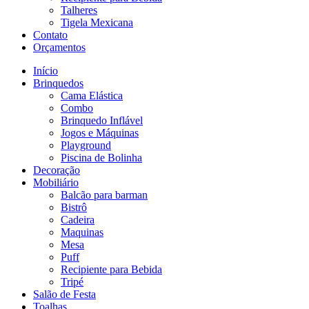
Talheres
Tigela Mexicana
Contato
Orçamentos
Início
Brinquedos
Cama Elástica
Combo
Brinquedo Inflável
Jogos e Máquinas
Playground
Piscina de Bolinha
Decoração
Mobiliário
Balcão para barman
Bistrô
Cadeira
Maquinas
Mesa
Puff
Recipiente para Bebida
Tripé
Salão de Festa
Toalhas