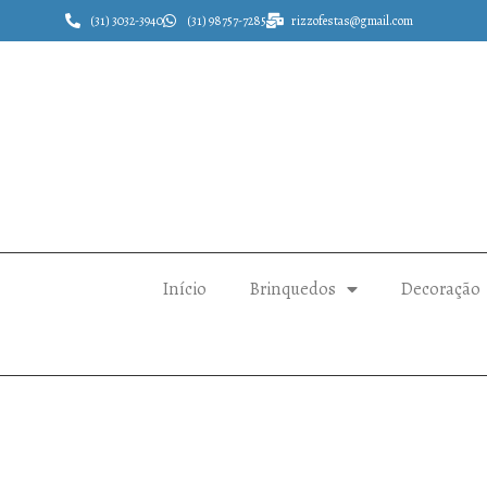
(31) 3032-3940
(31) 98757-7285
rizzofestas@gmail.com
Início
Brinquedos
Decoração