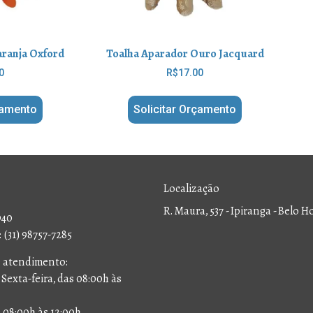
aranja Oxford
Toalha Aparador Ouro Jacquard
0
R$
17.00
çamento
Solicitar Orçamento
Localização
R. Maura, 537 - Ipiranga - Belo 
940
(31) 98757-7285
e atendimento:
Sexta-feira, das 08:00h às
 08:00h às 12:00h