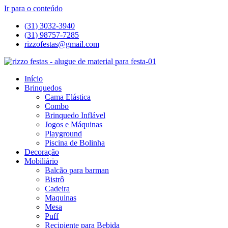
Ir para o conteúdo
(31) 3032-3940
(31) 98757-7285
rizzofestas@gmail.com
Início
Brinquedos
Cama Elástica
Combo
Brinquedo Inflável
Jogos e Máquinas
Playground
Piscina de Bolinha
Decoração
Mobiliário
Balcão para barman
Bistrô
Cadeira
Maquinas
Mesa
Puff
Recipiente para Bebida