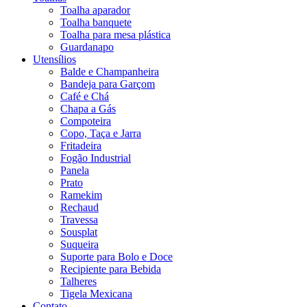
Toalha aparador
Toalha banquete
Toalha para mesa plástica
Guardanapo
Utensílios
Balde e Champanheira
Bandeja para Garçom
Café e Chá
Chapa a Gás
Compoteira
Copo, Taça e Jarra
Fritadeira
Fogão Industrial
Panela
Prato
Ramekim
Rechaud
Travessa
Sousplat
Suqueira
Suporte para Bolo e Doce
Recipiente para Bebida
Talheres
Tigela Mexicana
Contato