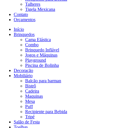
Talheres
Tigela Mexicana
Contato
Orçamentos
Início
Brinquedos
Cama Elástica
Combo
Brinquedo Inflável
Jogos e Máquinas
Playground
Piscina de Bolinha
Decoração
Mobiliário
Balcão para barman
Bistrô
Cadeira
Maquinas
Mesa
Puff
Recipiente para Bebida
Tripé
Salão de Festa
Toalhas