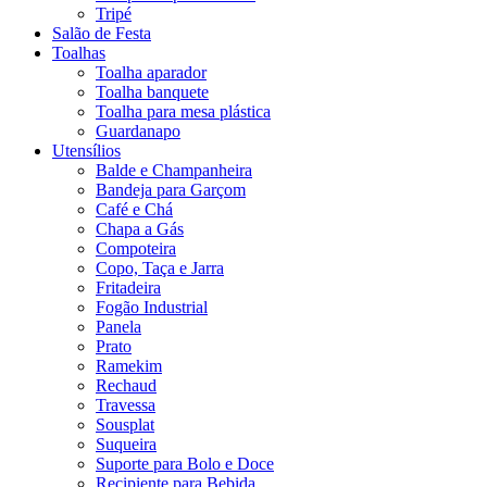
Tripé
Salão de Festa
Toalhas
Toalha aparador
Toalha banquete
Toalha para mesa plástica
Guardanapo
Utensílios
Balde e Champanheira
Bandeja para Garçom
Café e Chá
Chapa a Gás
Compoteira
Copo, Taça e Jarra
Fritadeira
Fogão Industrial
Panela
Prato
Ramekim
Rechaud
Travessa
Sousplat
Suqueira
Suporte para Bolo e Doce
Recipiente para Bebida