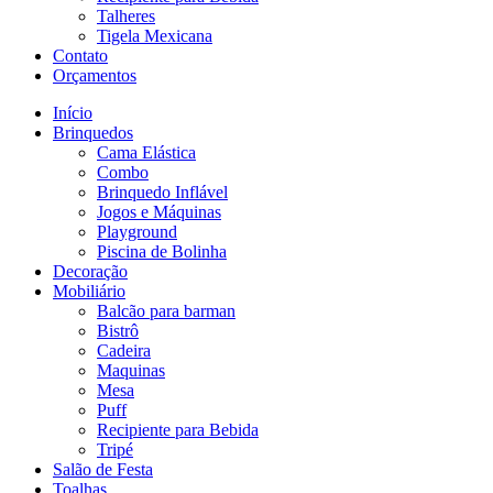
Talheres
Tigela Mexicana
Contato
Orçamentos
Início
Brinquedos
Cama Elástica
Combo
Brinquedo Inflável
Jogos e Máquinas
Playground
Piscina de Bolinha
Decoração
Mobiliário
Balcão para barman
Bistrô
Cadeira
Maquinas
Mesa
Puff
Recipiente para Bebida
Tripé
Salão de Festa
Toalhas