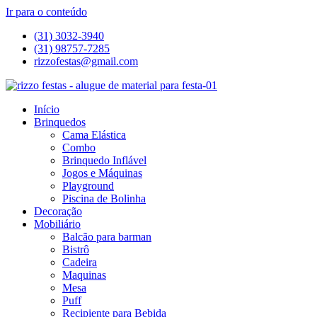
Ir para o conteúdo
(31) 3032-3940
(31) 98757-7285
rizzofestas@gmail.com
Início
Brinquedos
Cama Elástica
Combo
Brinquedo Inflável
Jogos e Máquinas
Playground
Piscina de Bolinha
Decoração
Mobiliário
Balcão para barman
Bistrô
Cadeira
Maquinas
Mesa
Puff
Recipiente para Bebida