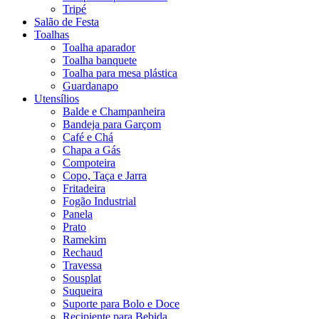
Tripé
Salão de Festa
Toalhas
Toalha aparador
Toalha banquete
Toalha para mesa plástica
Guardanapo
Utensílios
Balde e Champanheira
Bandeja para Garçom
Café e Chá
Chapa a Gás
Compoteira
Copo, Taça e Jarra
Fritadeira
Fogão Industrial
Panela
Prato
Ramekim
Rechaud
Travessa
Sousplat
Suqueira
Suporte para Bolo e Doce
Recipiente para Bebida