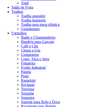
Tripé
Salão de Festa
Toalhas
Toalha aparador
Toalha banquete
Toalha para mesa plástica
Guardanapo
Utensílios
Balde e Champanheira
Bandeja para Garçom
Café e Chá
Chapa a Gás
Compoteira
Copo, Taça e Jarra
Fritadeira
Fogão Industrial
Panela
Prato
Ramekim
Rechaud
Travessa
Sousplat
Suqueira
Suporte para Bolo e Doce
Recipiente para Bebida