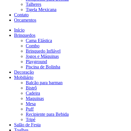
Talheres
Tigela Mexicana
Contato
Orçamentos
Início
Brinquedos
Cama Elástica
Combo
Brinquedo Inflável
Jogos e Máquinas
Playground
Piscina de Bolinha
Decoração
Mobiliário
Balcão para barman
Bistrô
Cadeira
Maquinas
Mesa
Puff
Recipiente para Bebida
Tripé
Salão de Festa
Toalhas