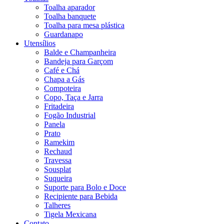
Toalha aparador
Toalha banquete
Toalha para mesa plástica
Guardanapo
Utensílios
Balde e Champanheira
Bandeja para Garçom
Café e Chá
Chapa a Gás
Compoteira
Copo, Taça e Jarra
Fritadeira
Fogão Industrial
Panela
Prato
Ramekim
Rechaud
Travessa
Sousplat
Suqueira
Suporte para Bolo e Doce
Recipiente para Bebida
Talheres
Tigela Mexicana
Contato