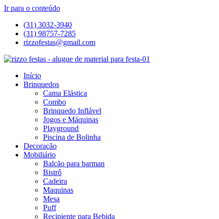
Ir para o conteúdo
(31) 3032-3940
(31) 98757-7285
rizzofestas@gmail.com
Início
Brinquedos
Cama Elástica
Combo
Brinquedo Inflável
Jogos e Máquinas
Playground
Piscina de Bolinha
Decoração
Mobiliário
Balcão para barman
Bistrô
Cadeira
Maquinas
Mesa
Puff
Recipiente para Bebida