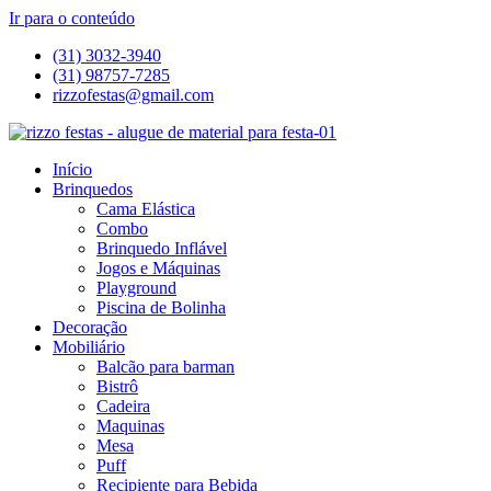
Ir para o conteúdo
(31) 3032-3940
(31) 98757-7285
rizzofestas@gmail.com
Início
Brinquedos
Cama Elástica
Combo
Brinquedo Inflável
Jogos e Máquinas
Playground
Piscina de Bolinha
Decoração
Mobiliário
Balcão para barman
Bistrô
Cadeira
Maquinas
Mesa
Puff
Recipiente para Bebida