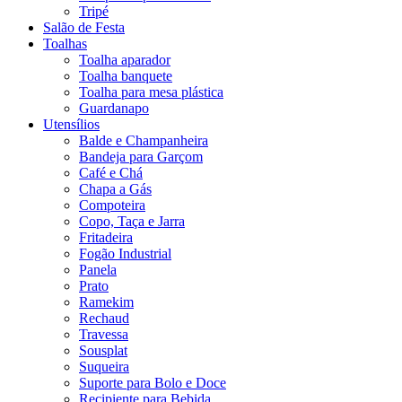
Tripé
Salão de Festa
Toalhas
Toalha aparador
Toalha banquete
Toalha para mesa plástica
Guardanapo
Utensílios
Balde e Champanheira
Bandeja para Garçom
Café e Chá
Chapa a Gás
Compoteira
Copo, Taça e Jarra
Fritadeira
Fogão Industrial
Panela
Prato
Ramekim
Rechaud
Travessa
Sousplat
Suqueira
Suporte para Bolo e Doce
Recipiente para Bebida