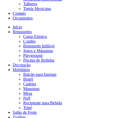
Talheres
Tigela Mexicana
Contato
Orçamentos
Início
Brinquedos
Cama Elástica
Combo
Brinquedo Inflável
Jogos e Máquinas
Playground
Piscina de Bolinha
Decoração
Mobiliário
Balcão para barman
Bistrô
Cadeira
Maquinas
Mesa
Puff
Recipiente para Bebida
Tripé
Salão de Festa
Toalhas