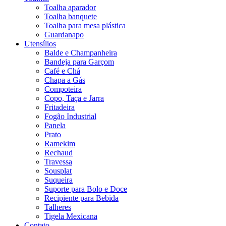
Toalha aparador
Toalha banquete
Toalha para mesa plástica
Guardanapo
Utensílios
Balde e Champanheira
Bandeja para Garçom
Café e Chá
Chapa a Gás
Compoteira
Copo, Taça e Jarra
Fritadeira
Fogão Industrial
Panela
Prato
Ramekim
Rechaud
Travessa
Sousplat
Suqueira
Suporte para Bolo e Doce
Recipiente para Bebida
Talheres
Tigela Mexicana
Contato