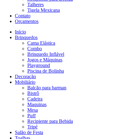
Talheres
Tigela Mexicana
Contato
Orçamentos
Início
Brinquedos
Cama Elástica
Combo
Brinquedo Inflável
Jogos e Máquinas
Playground
Piscina de Bolinha
Decoração
Mobiliário
Balcão para barman
Bistrô
Cadeira
Maquinas
Mesa
Puff
Recipiente para Bebida
Tripé
Salão de Festa
Toalhas