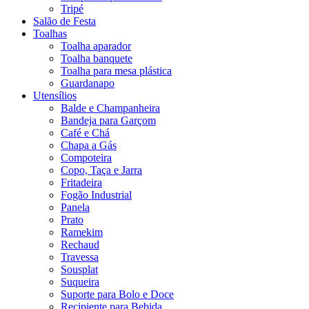
Tripé
Salão de Festa
Toalhas
Toalha aparador
Toalha banquete
Toalha para mesa plástica
Guardanapo
Utensílios
Balde e Champanheira
Bandeja para Garçom
Café e Chá
Chapa a Gás
Compoteira
Copo, Taça e Jarra
Fritadeira
Fogão Industrial
Panela
Prato
Ramekim
Rechaud
Travessa
Sousplat
Suqueira
Suporte para Bolo e Doce
Recipiente para Bebida