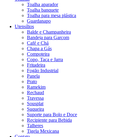
Toalha aparador
Toalha banquete
Toalha para mesa plástica
Guardanapo
Utensílios
Balde e Champanheira
Bandeja para Garçom
Café e Chá
Chapa a Gás
Compoteira
Copo, Taça e Jarra
Fritadeira
Fogão Industrial
Panela
Prato
Ramekim
Rechaud
Travessa
Sousplat
Suqueira
Suporte para Bolo e Doce
Recipiente para Bebida
Talheres
Tigela Mexicana
Contato