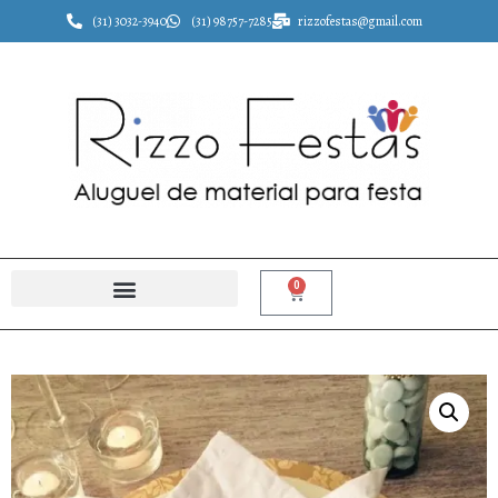
(31) 3032-3940
(31) 98757-7285
rizzofestas@gmail.com
0