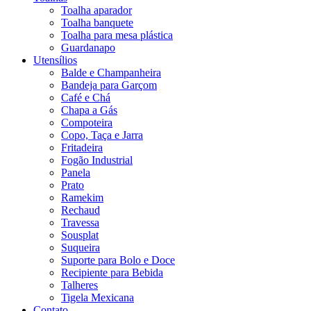
Toalha aparador
Toalha banquete
Toalha para mesa plástica
Guardanapo
Utensílios
Balde e Champanheira
Bandeja para Garçom
Café e Chá
Chapa a Gás
Compoteira
Copo, Taça e Jarra
Fritadeira
Fogão Industrial
Panela
Prato
Ramekim
Rechaud
Travessa
Sousplat
Suqueira
Suporte para Bolo e Doce
Recipiente para Bebida
Talheres
Tigela Mexicana
Contato