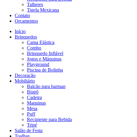
Talheres
Tigela Mexicana
Contato
Orçamentos
Início
Brinquedos
Cama Elástica
Combo
Brinquedo Inflável
Jogos e Máquinas
Playground
Piscina de Bolinha
Decoração
Mobiliário
Balcão para barman
Bistrô
Cadeira
Maquinas
Mesa
Puff
Recipiente para Bebida
Tripé
Salão de Festa
Toalhas