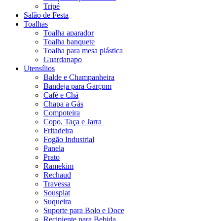
Tripé
Salão de Festa
Toalhas
Toalha aparador
Toalha banquete
Toalha para mesa plástica
Guardanapo
Utensílios
Balde e Champanheira
Bandeja para Garçom
Café e Chá
Chapa a Gás
Compoteira
Copo, Taça e Jarra
Fritadeira
Fogão Industrial
Panela
Prato
Ramekim
Rechaud
Travessa
Sousplat
Suqueira
Suporte para Bolo e Doce
Recipiente para Bebida