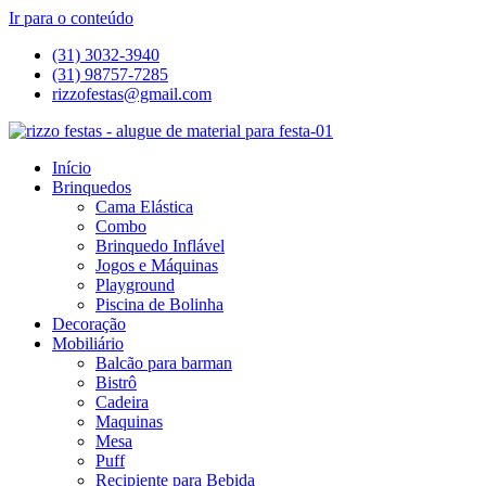
Ir para o conteúdo
(31) 3032-3940
(31) 98757-7285
rizzofestas@gmail.com
Início
Brinquedos
Cama Elástica
Combo
Brinquedo Inflável
Jogos e Máquinas
Playground
Piscina de Bolinha
Decoração
Mobiliário
Balcão para barman
Bistrô
Cadeira
Maquinas
Mesa
Puff
Recipiente para Bebida