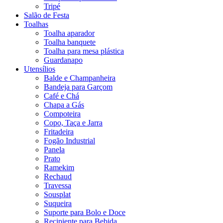
Tripé
Salão de Festa
Toalhas
Toalha aparador
Toalha banquete
Toalha para mesa plástica
Guardanapo
Utensílios
Balde e Champanheira
Bandeja para Garçom
Café e Chá
Chapa a Gás
Compoteira
Copo, Taça e Jarra
Fritadeira
Fogão Industrial
Panela
Prato
Ramekim
Rechaud
Travessa
Sousplat
Suqueira
Suporte para Bolo e Doce
Recipiente para Bebida