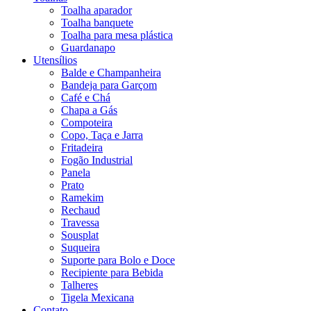
Toalha aparador
Toalha banquete
Toalha para mesa plástica
Guardanapo
Utensílios
Balde e Champanheira
Bandeja para Garçom
Café e Chá
Chapa a Gás
Compoteira
Copo, Taça e Jarra
Fritadeira
Fogão Industrial
Panela
Prato
Ramekim
Rechaud
Travessa
Sousplat
Suqueira
Suporte para Bolo e Doce
Recipiente para Bebida
Talheres
Tigela Mexicana
Contato