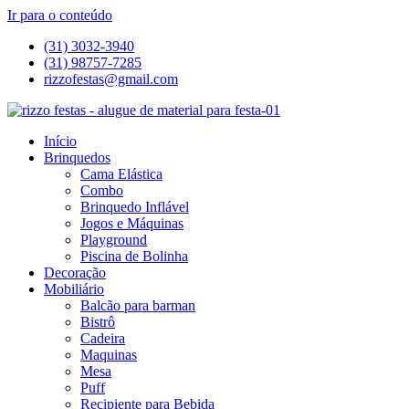
Ir para o conteúdo
(31) 3032-3940
(31) 98757-7285
rizzofestas@gmail.com
Início
Brinquedos
Cama Elástica
Combo
Brinquedo Inflável
Jogos e Máquinas
Playground
Piscina de Bolinha
Decoração
Mobiliário
Balcão para barman
Bistrô
Cadeira
Maquinas
Mesa
Puff
Recipiente para Bebida