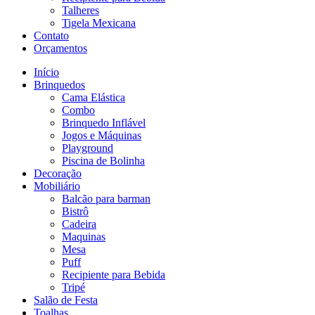
Talheres
Tigela Mexicana
Contato
Orçamentos
Início
Brinquedos
Cama Elástica
Combo
Brinquedo Inflável
Jogos e Máquinas
Playground
Piscina de Bolinha
Decoração
Mobiliário
Balcão para barman
Bistrô
Cadeira
Maquinas
Mesa
Puff
Recipiente para Bebida
Tripé
Salão de Festa
Toalhas