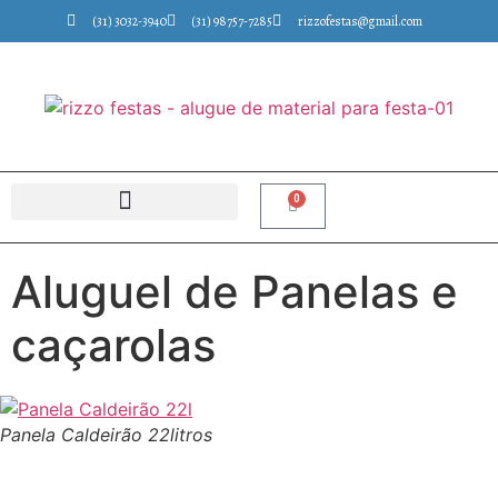
(31) 3032-3940
(31) 98757-7285
rizzofestas@gmail.com
0
Aluguel de Panelas e
caçarolas
Panela Caldeirão 22litros