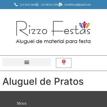
(31) 3032-3940
(31) 98757-7285
rizzofestas@gmail.com
0
Aluguel de Pratos
Menu